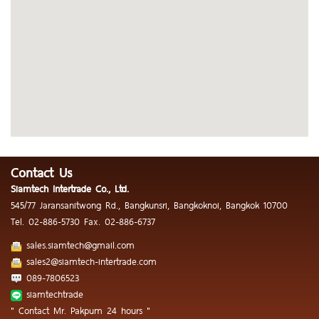
Contact Us
Siamtech Intertrade Co., Ltd.
545/77 Jaransanitwong Rd., Bangkunsri, Bangkoknoi, Bangkok 10700
Tel.
02-886-5730
Fax.
02-886-6737
sales.siamtech@gmail.com
sales2@siamtech-intertrade.com
089-7806523
siamtechtrade
" Contact Mr. Pakpum 24 hours "