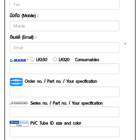
มือถือ (Moblie) :
อีเมลล์ (Email) :
*
LK330
LK320 Consumables
Order no. / Part no. / Your specification
Series no. / Part no. / Your specification
PVC Tube ID size and color