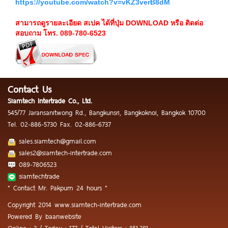
https://youtube.com/watch?v=vKZ3verB8dM
สามารถดูรายละเอียด สเปค ได้ที่ปุ่ม DOWNLOAD หรือ ติดต่อ
สอบถาม โทร. 089-780-6523
Contact Us
Siamtech Intertrade Co., Ltd.
545/77 Jaransanitwong Rd., Bangkunsri, Bangkoknoi, Bangkok 10700
Tel.
02-886-5730
Fax.
02-886-6737
sales.siamtech@gmail.com
sales2@siamtech-intertrade.com
089-7806523
siamtechtrade
" Contact Mr. Pakpum 24 hours "
Copyright 2014 www.siamtech-intertrade.com
Powered By
baanwebsite
Online : 3 / Today : 177 / Total Visitors : 851,381