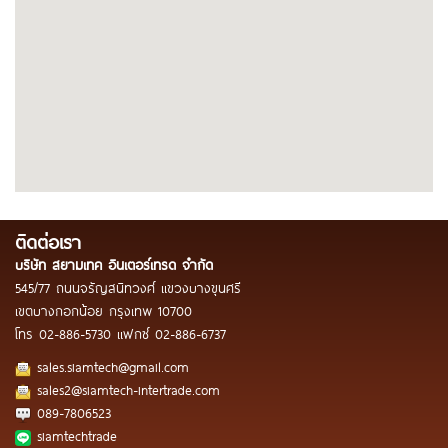
ติดต่อเรา
บริษัท สยามเทค อินเตอร์เทรด จำกัด
545/77 ถนนจรัญสนิทวงศ์ แขวงบางขุนศรี
เขตบางกอกน้อย กรุงเทพ 10700
โทร
02-886-5730
แฟกซ์
02-886-6737
sales.siamtech@gmail.com
sales2@siamtech-intertrade.com
089-7806523
siamtechtrade