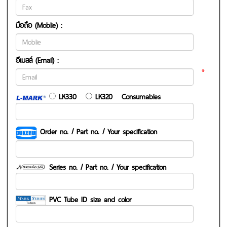
มือถือ (Moblie) :
อีเมลล์ (Email) :
*
LK330
LK320 Consumables
Order no. / Part no. / Your specification
Series no. / Part no. / Your specification
PVC Tube ID size and color