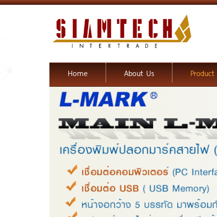
Home
About Us
Product